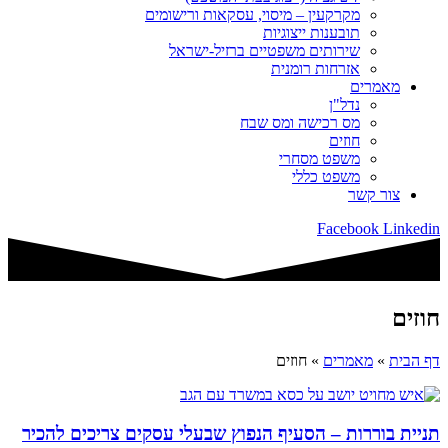
מקרקעין – מיסוי, עסקאות ורישומים
תובענות ייצוגיות
שירותים משפטיים ברזיל-ישראל
אזרחות רומנית
מאמרים
נדל"ן
מס רכישה ומס שבח
חוזים
משפט מסחרי
משפט כללי
צור קשר
Facebook
Linkedin
חוזים
דף הבית
»
מאמרים
»
חוזים
תניית בוררות – הסעיף הנפוץ שבעלי עסקים צריכים להכיר