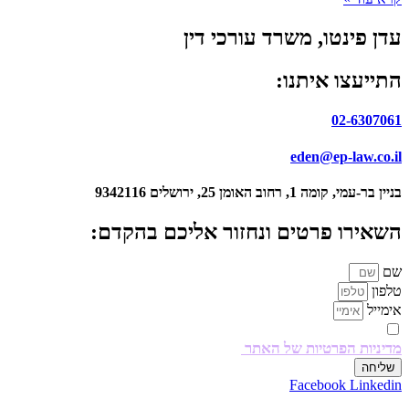
עדן פינטו, משרד עורכי דין
התייעצו איתנו:
02-6307061
eden@ep-law.co.il
בניין בר-עמי, קומה 1, רחוב האומן 25, ירושלים 9342116
השאירו פרטים ונחזור אליכם בהקדם:
שם
טלפון
אימייל
מילוי הטופס והפרטים בו כפופים למדיניות הפרטיות באתר
מדיניות הפרטיות של האתר
.
שליחה
Facebook
Linkedin