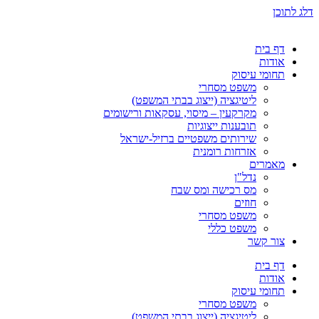
דלג לתוכן
דף בית
אודות
תחומי עיסוק
משפט מסחרי
ליטיגציה (ייצוג בבתי המשפט)
מקרקעין – מיסוי, עסקאות ורישומים
תובענות ייצוגיות
שירותים משפטיים ברזיל-ישראל
אזרחות רומנית
מאמרים
נדל"ן
מס רכישה ומס שבח
חוזים
משפט מסחרי
משפט כללי
צור קשר
דף בית
אודות
תחומי עיסוק
משפט מסחרי
ליטיגציה (ייצוג בבתי המשפט)